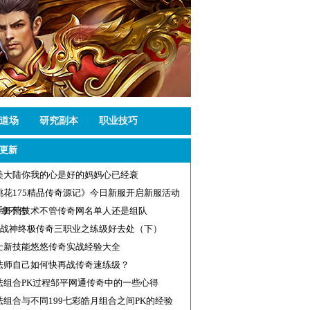
道场
研究副本
职业技巧
更新
美大陆你我的心是好的妈妈心已经衰
桃花175精品传奇源记》今日新服开启新服活动
励拿不停
手开荒技术不管传奇网名单人还是组队
80战神终极传奇三职业之练级好去处（下）
士新技能悠悠传奇实战经验大全
法师自己如何快再战传奇速练级？
法组合PK过程邹平网通传奇中的一些心得
法组合与不同199七彩皓月组合之间PK的经验