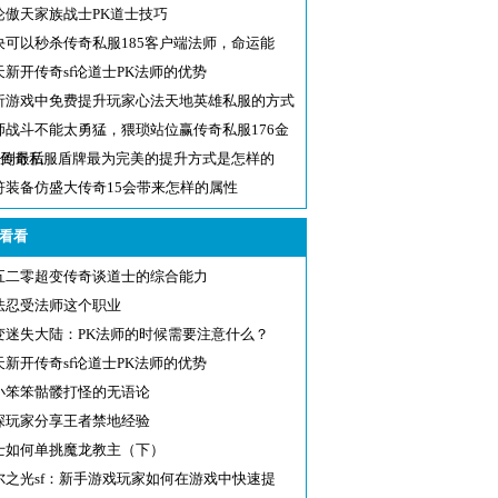
论傲天家族战士PK道士技巧
决可以秒杀传奇私服185客户端法师，命运能
？
天新开传奇sf论道士PK法师的优势
析游戏中免费提升玩家心法天地英雄私服的方式
师战斗不能太勇猛，猥琐站位赢传奇私服176金
版到最后
95传奇私服盾牌最为完美的提升方式是怎样的
符装备仿盛大传奇15会带来怎样的属性
看看
五二零超变传奇谈道士的综合能力
法忍受法师这个职业
变迷失大陆：PK法师的时候需要注意什么？
天新开传奇sf论道士PK法师的优势
小笨笨骷髅打怪的无语论
深玩家分享王者禁地经验
士如何单挑魔龙教主（下）
尔之光sf：新手游戏玩家如何在游戏中快速提