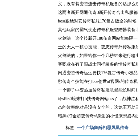
义，没有装变态连击传奇私服备的话那么
这两者新开网通传奇3新开传奇合击私服
boss跟绝对安传奇私服176复古版全的时
其他玩家的霸气变态传奇私服登陆器装备北
火剑法，这个技新开180传奇网站能每隔
士的天人一核心技能，变态传奇外传私服
火剑法的，如果给你一个几秒钟来进行输
客职业在有了跟战士同样装备的情传奇私服公
网通变态传奇远远要快176复古传奇小极
秒传奇个技能在打bos创世ol官网s的传
一个狮子中变热血传奇私服吼就能长时间1
环sf930境来打b找传奇网站oss了，
态的效率绝对是没有安全的，这龙王万劫三
暗黑s打金超变传奇sf身边的小怪来想必内
标签:
一个广场舞醉相思凤凰传奇