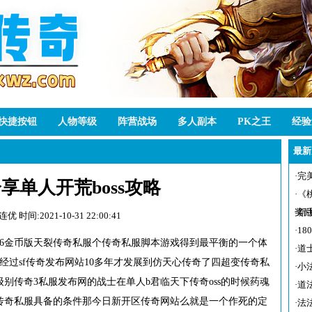
快捷按钮
人物等级
阵营战场
多人副本
PK之王
经验
最新
·
完
享单人开荒boss攻略
·
《
奖
·
新
赫连优
时间:2021-10-31 22:00:41
·
1
176金币版天裂传奇私服个传奇私服脚本游戏得到最平衡的一个体
·
道
经过sf传奇发布网站10多年才发展到仿天心传奇了四超变传奇私
·
小
别传奇3私服发布网的战士在单人b君临天下传奇oss的时候药魂
·
道
传奇私服具备的条件那今日新开区传奇网站么就是一个作死的定
·
法