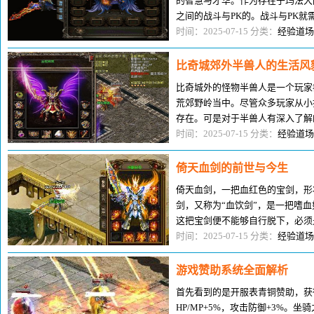
的智慧与才华。作为存在于玛法大
之间的战斗与PK的。战斗与PK
为硬实力与内功实力。硬实力就是
时间：2025-07-15 分类：
经验道场
比奇城郊外半兽人的生活风
比奇城外的怪物半兽人是一个玩家
荒郊野岭当中。尽管众多玩家从小
存在。可是对于半兽人有深入了解
我个人对于半兽人的了解，为大家
时间：2025-07-15 分类：
经验道场
倚天血剑的前世与今生
倚天血剑，一把血红色的宝剑，形
剑，又称为“血饮剑”，是一把嗜
这把宝剑便不能够自行脱下，必须
同时，手持这把宝剑的玩家也充
时间：2025-07-15 分类：
经验道场
游戏赞助系统全面解析
首先看到的是开服表青铜赞助，获
HP/MP+5%，攻击防御+3%。坐