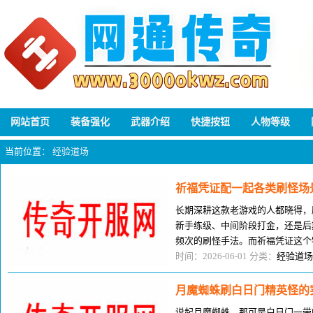
网站首页
装备强化
武器介绍
快捷按钮
人物等级
当前位置：
经验道场
祈福凭证配一起各类刷怪场
长期深耕这款老游戏的人都晓得，
新手练级、中间阶段打金，还是后
频次的刷怪手法。而祈福凭证这个
大好些只是随手一拿用，浪费了他
时间：2026-06-01 分类：
经验道场
月魔蜘蛛刷白日门精英怪的
说起月魔蜘蛛，那可是白日门一带