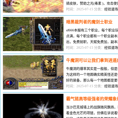
骑皮肤，赞助之光(毒素 )，攻击
助，爆率+10%，HP/MP+10%，
时间：2025-07-15 分类：
经验道场
暗黑裁判者的魔剑士职业
sf666本服有三个职业，每个职
点满，每个职业都有一个职业副本武
出，免费就职，天赋免费加，副本
性，攻击：111-111，体力值：+10
时间：2025-07-15 分类：
经验道场
牛魔洞可以让我们拿到逍遥
牛魔洞的爆率其实是一般般，但是
为这样的一个地图确实精英怪还是
好的装备，那么每一个地图都是要
拿到好的装备。而且牛魔洞本身就
时间：2025-07-15 分类：
经验道场
霸气链高等级强者的荣耀象
当沙巴克城墙上的战旗随风飘扬，
着金色光芒的项链，仿佛在诉说着