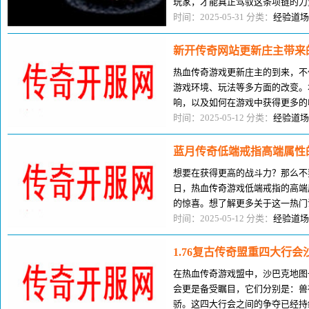
玩家，才能真正驾驭这条项链的力
气链冲锋在前，他的每一次攻击都
时间：2025-05-31 分类：
经验道场
新开传奇网站更新庄主带来
热血传奇游戏更新庄主的到来，不
游戏环境、玩法等多方面的改变。
响，以及如何在游戏中获得更多的
新世界吧！传奇的更新通常都会在
时间：2025-05-12 分类：
经验道场
蓝月传奇低端戒指高端属性
想要在获得更高的战斗力？那么不
日，热血传奇游戏低端戒指的高端
的惊喜。想了解更多关于这一热门
最新最详尽的热血传奇游戏低端戒
时间：2025-05-12 分类：
经验道场
1.76复古传奇盟重四大行
在热血传奇游戏盟中，沙巴克地图
会更是备受瞩目，它们分别是：兽
骄。这四大行会之间的争夺已经持