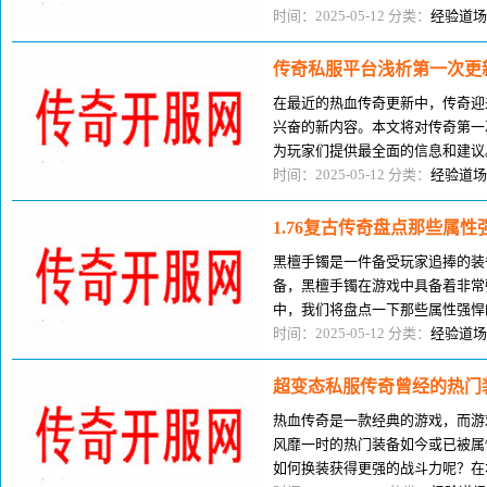
宰，也成为了玩家们热议的话题。
时间：2025-05-12 分类：
经验道场
传奇私服平台浅析第一次更
在最近的热血传奇更新中，传奇迎
兴奋的新内容。本文将对传奇第一
为玩家们提供最全面的信息和建议
开的百区所超越，因为百区是一款
时间：2025-05-12 分类：
经验道场
1.76复古传奇盘点那些属
黑檀手镯是一件备受玩家追捧的装
备，黑檀手镯在游戏中具备着非常
中，我们将盘点一下那些属性强悍
这款装备的特点和使用方法。无论
时间：2025-05-12 分类：
经验道场
超变态私服传奇曾经的热门
热血传奇是一款经典的游戏，而游
风靡一时的热门装备如今或已被属
如何换装获得更强的战斗力呢？在