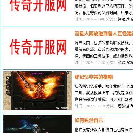
烦得很，但要刷这里的精英怪，他
英，总觉得费药又费时间，后来才
率直来直去翻番。白日门的精英怪
时间：2026-04-06 分类：
经验道场
流星火雨放碰到兽人巨怪建
流星火雨，法师的高阶群攻技能，
覆盖面区域，造成高额灼烧伤害，
怪、清图的王牌技能，威力猛到炸
兽人巨怪的时候，建议马上不搞了
时间：2026-02-20 分类：
经验道场
那记忆非常的模糊
从依稀记忆着手，那年我8岁，也
广州。我从攸县上车，按既定路线
也会在那边等着我。可是大巴驾驶
是没有手机的，所以没有办法告知
时间：2025-07-15 分类：
经验道场
如何医治自己
也许没有多数人相信自己也有医治