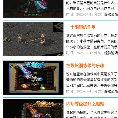
的。当清楚自己的自我是什么人，
己的能量，也可以自己治疗自己，
还是心理上的。一，先对生命中自
时间：2025-07-15 分类：
经验道场
一个眼镜的作用
透过雨帘独自欣赏雨的世界，板滞
眼珠子：小荷才露尖尖角，早有蚂
个小小的池汤里，在那片泛黄的手
在它看来没有疑问是孤寂的。水面
时间：2025-07-15 分类：
经验道场
在蜈蚣洞练级的乐趣
说来这些年在游戏当中真是发生了
普通通的蜈蚣洞里就有许多的区别与
级别之间的玩家来说，去蜈蚣洞升
黑色恶组、巨型蠕虫、跳跳蜂、钳
时间：2025-07-15 分类：
经验道场
内功等级提升之艰难
说起内功技能，个人真实觉得这个