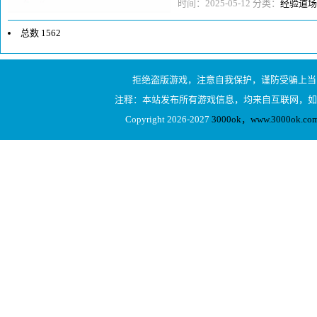
探讨，并提供实用的装备换装建议
时间：2025-05-12 分类：
经验道场
总数 1562
1
拒绝盗版游戏，注意自我保护，谨防受骗上当
2
注释：本站发布所有游戏信息，均来自互联网，如
3
Copyright 2026-2027
3000ok，www.3000ok
4
5
6
7
8
...79
下一页
1/79