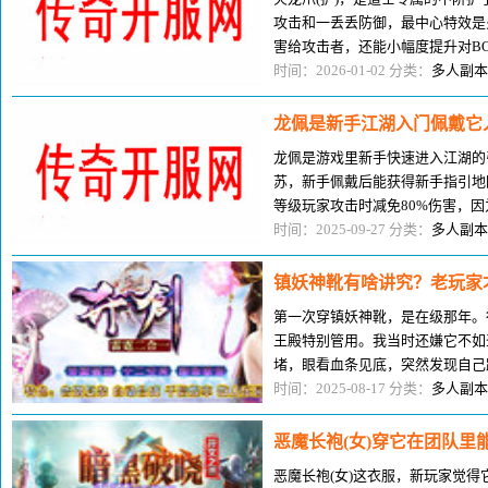
攻击和一丢丢防御，最中心特效是
害给攻击者，还能小幅度提升对B
慢，道士玩家如何在游戏中打装备
时间：2026-01-02 分类：
多人副本
龙佩是新手江湖入门佩戴它
龙佩是游戏里新手快速进入江湖的
苏，新手佩戴后能获得新手指引地
等级玩家攻击时减免80%伤害，
这个江湖，靠这佩饰能少走弯路，
时间：2025-09-27 分类：
多人副本
镇妖神靴有啥讲究？老玩家
第一次穿镇妖神靴，是在级那年。
王殿特别管用。我当时还嫌它不如
堵，眼看血条见底，突然发现自己
拍后来才知道，镇妖神靴在面对u
时间：2025-08-17 分类：
多人副本
恶魔长袍(女)穿它在团队里
恶魔长袍(女)这衣服，新玩家觉