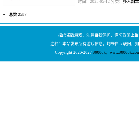
大老鼠的超强神装！传奇中的许多
时间：2025-05-12 分类：
多人副本
总数 2597
1
拒绝盗版游戏，注意自我保护，谨防受骗上当
2
注释：本站发布所有游戏信息，均来自互联网，如
3
Copyright 2026-2027
3000ok，www.3000ok
4
5
6
7
8
...130
下一页
1/130