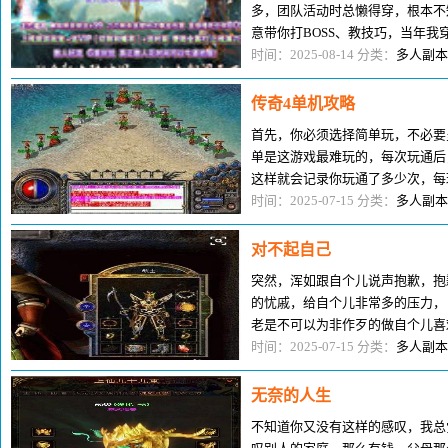
多，团队活动时总懒得穿，根本不
意带你打BOSS、教技巧，当年
带我的老玩家，他们教我卡BOSS
时间：2025-08-14 分类：
多人副本
传奇4单机攻略
首先，你必须选择简单玩，不必要
单是这游戏最难玩的，每次玩通后
这样就会记录你玩通了多少次，每
在下次再玩的时候进去的界面买极
时间：2025-07-15 分类：
多人副本
对不起自己
突然，浑如跟自个儿说声抱歉，抱
的忧戚，给自个儿非常多的压力，
老是不可以为非作歹的做自个儿喜
了自个儿，
时间：2025-07-15 分类：
多人副本
无奈的人生
不知道你又没有这样的感叹，我总