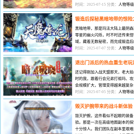
先，妖炎禁制技能是由BOSS爆出
时间：2025-07-15 分类：
人物等级
锻造后探秘黑暗地带的惊险
黑暗地带，那是玛法大陆上最阴森
零星的幽火闪烁，时不时还传来怪
域，藏着无数秘密，而完成锻造后
我第一次进入黑暗地带，是在成功
时间：2025-07-07 分类：
人物等级
退出门派后的热血重生老玩
还记得刚加入战天盟那天，老大拍
时的我，跟着行会兄弟打祖玛、攻
会规模扩大，管理变得越来越复杂
经亲密无间的兄弟为了装备分配争
时间：2025-07-05 分类：
人物等级
毁灭护腕带来的战斗新体验
毁灭护腕，这件看似不起眼的装备
验。那是一次在高级地图副本的探
十分惊人。我们团队在副本里艰难