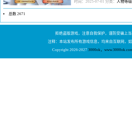
精英怪时，我们陷入了苦战。我的
时间：2025-07-01 分类：
人物等级
总数 2671
1
拒绝盗版游戏，注意自我保护，谨防受骗上当
2
注释：本站发布所有游戏信息，均来自互联网，如
3
Copyright 2026-2027
3000ok，www.3000ok
4
5
6
7
8
...134
下一页
1/134