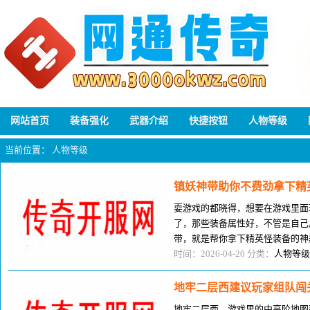
网站首页
装备强化
武器介绍
快捷按钮
人物等级
当前位置：
人物等级
镇妖神带助你不费劲拿下精
耍游戏的都晓得，想要在游戏里面
了，那些装备属性好，不管是自己
带，就是帮你拿下精英怪装备的神
拉满，戴上之后能提升不老少防御
时间：2026-04-20 分类：
人物等级
地牢二层西建议玩家组队闯
地牢二层西，游戏里的中高阶地图