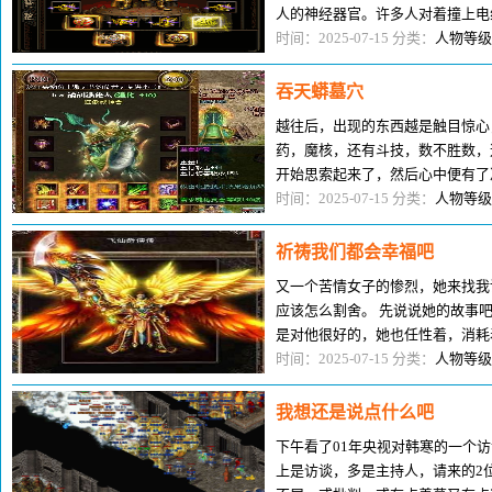
人的神经器官。许多人对着撞上电
少年站在交通工具面前，满面诧
时间：2025-07-15 分类：
人物等级
吞天蟒墓穴
越往后，出现的东西越是触目惊心
药，魔核，还有斗技，数不胜数，
开始思索起来了，然后心中便有了
也是吧认为有用的东西都收进纳戒
时间：2025-07-15 分类：
人物等级
祈祷我们都会幸福吧
又一个苦情女子的惨烈，她来找我
应该怎么割舍。 先说说她的故事
是对他很好的，她也任性着，消耗
才领悟到，原来自己已经什么给
时间：2025-07-15 分类：
人物等级
我想还是说点什么吧
下午看了01年央视对韩寒的一个
上是访谈，多是主持人，请来的2