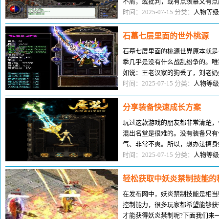
不屑，或批判，或有点羡慕又有点
的观众自由提问，我就想，要是当
时间：2025-07-15 分类：
人物等级
石墓七层里面的世外桃源
石墓七层里面的桃源世界原本就是
季几乎是没有什么战乱纷争的。唯
如说：王老汉家的狗丢了，刘老奶
妻的吵架什么的事情。这与玛法大
时间：2025-07-15 分类：
人物等级
分享装备快速成长方案
玩过这款游戏的朋友都非常清楚，
混出名堂是很难的。没有装备只有
气、非常不爽。所以，想办法搞身
过，大家是否有清晰明朗的装备成
时间：2025-07-15 分类：
人物等级
轻松获取中妖炎禁制技能的
在发布网中，妖炎禁制技能是相当
控制能力，很多玩家都希望能够获
才能获得妖炎禁制呢?下面我们来