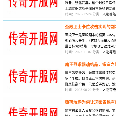
装备、强化武器，这个时候日常任
土城武器店就是做日常任务的要命
前，都会先去土城武器店逛逛，把
时间：2025-12-24 分类：
人物等级
圣殿卫士卡位攻击实现的副本
圣殿卫士是圣殿副本的精英BOS
型盾牌和长剑，拥有5万血量和盾
晕目标3秒技能，常规攻击很难对
位攻击，很多玩家都想知道卡位攻
时间：2025-11-07 分类：
人物等级
魔王盔求器魂结晶，锻造之
魔王盔这头盔，光是那黑漆漆的造
宽了半截。但真正让它厉害的，是
御属性翻个倍，只是想弄到它，没
结晶，在封魔殿愣是蹲了一个月。
时间：2025-08-22 分类：
人物等级
堕落坟场为何让玩家青睐有
盟重省最让人又爱又恨的地图，非