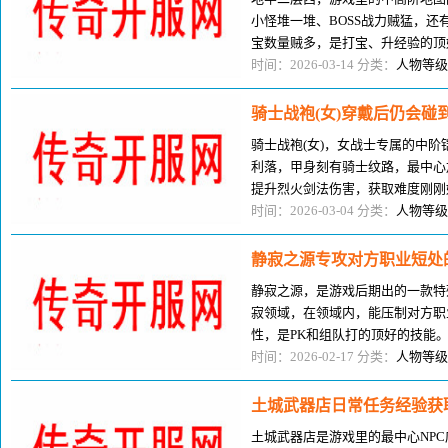
小怪堆一堆、BOSS战力贼猛，
宝数量贼多，是打宝、升经验的顶
建议广大玩家尽量可以组队进行闯
时间：2026-03-14 分类：
人物等级
骑士战袍(女)穿戴后仍会碰
骑士战袍(女)，女战士专属的中
利落，甲身刻有骑士纹路，最中心
提升烈火剑法伤害，获取难度刚刚
获得，是中间阶段女战士的贼抢手
时间：2026-03-04 分类：
人物等级
静寂之源专攻对方职业短处
静寂之源，是游戏后期出的一款特
寂领域，在领域内，能压制对方职
性，是PK和组队打的顶好的技能
么威力，其实静寂之源的最中心优
时间：2026-02-17 分类：
人物等级
土城武器店日常任务经验获
土城武器店是游戏里的最中心NP