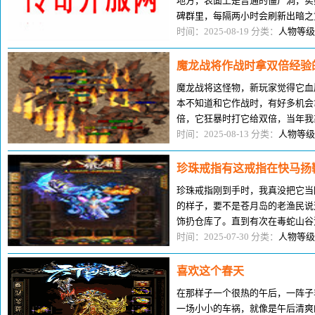
地方，表面上是普通的僵尸洞，实则
碑群里，每隔两小时会刷新出暗之
风，还有概率掉落记忆戒指。200
时间：2025-08-19 分类：
人物等级
魔龙战将作战时拿双倍经验
魔龙战将这怪物，新玩家觉得它血
本不知道和它作战时，有好多机会
倍，它狂暴时打它给双倍，当年我
划算，不打的人根本算不来。最早
时间：2025-08-13 分类：
人物等级
珍珠戒指有这戒指在快马扬
珍珠戒指刚到手时，我真没把它当
的样子，要不是苍月岛的老渔民说
饰扔仓库了。直到有次在毒蛇山谷
的厉害。那天那只白野猪跑得飞快
时间：2025-07-30 分类：
人物等级
喜欢这个春天
在那样子一个很热的午后，一阵子
一场小小的车祸，就像是午后清爽