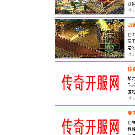
很
可
时间
战
在
玩
是
望
时间
传
想
你
游
编
时间
变
在
解