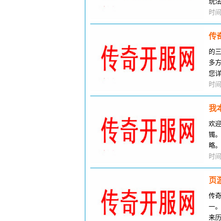
玩
非
时间
传
的
多
您
看
时间
我
欢
镯
略
松
时间
页
传
一
来