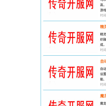
高
游
厅
时间
精
精
织
成
戏
时间
自
自
设
能
本
时间
魔
魔