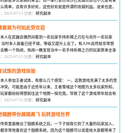
有的那是多么崇高的荣誉。而一家行会占领沙巴克城以后也不光是有荣
这么简单，且有许多好处，这些好处就是所谓的攻城利益。说来也是，
家行会如此千辛万苦得攻取沙巴
：2025-07-15 分类：
研究副本
祷套装为何如此受欢迎
期本人在武器店偶然间看到一名玩家手持祈祷之刃在与另外一名玩家
，当时本人装备已经不错，等级又提升上去了。有人PK自然就非常想
近去瞧一个热闹，热闹一瞧发现当中一名手持祈祷之刃的玩家原来全身
祈祷装备。而那个玩家的PK对手竟
：2025-07-15 分类：
研究副本
者试炼的游戏体验
期本人参加王者试炼，有那么几个感受： 一，这款游戏充满了太多的竞
与冲突。可能是由于近些年以来，王者雪域这个地图为太多玩家所知，
大玩家都纷纷得想前往这个地图一探究竟。导致了这个游戏常年就会有
多玩家进入，如此以来就导致
：2025-07-15 分类：
研究副本
奇翅膀带你展翅高飞 玩转游戏世界
从传奇里面推出了翅膀系统之后，一下子就吸引到了大量的玩家加入，
家都非常地喜欢这个翅膀系统，因为这个翅膀可以说是给大家都带来了