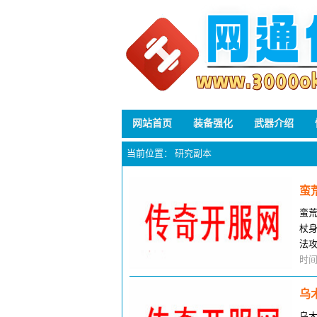
网站首页
装备强化
武器介绍
当前位置：
研究副本
蛮
蛮
杖
法
蛮
时间
乌
乌