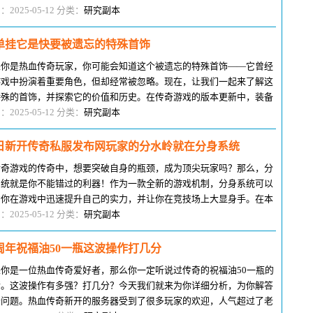
复古版本中的各种设定都有现实生
：2025-05-12 分类：
研究副本
单挂它是快要被遗忘的特殊首饰
果你是热血传奇玩家，你可能会知道这个被遗忘的特殊首饰——它曾经
游戏中扮演着重要角色，但却经常被忽略。现在，让我们一起来了解这
特殊的首饰，并探索它的价值和历史。在传奇游戏的版本更新中，装备
汰的速度最快。即使在复古版本
：2025-05-12 分类：
研究副本
日新开传奇私服发布网玩家的分水岭就在分身系统
传奇游戏的传奇中，想要突破自身的瓶颈，成为顶尖玩家吗？那么，分
系统就是你不能错过的利器！作为一款全新的游戏机制，分身系统可以
助你在游戏中迅速提升自己的实力，并让你在竞技场上大显身手。在本
中，我们将深入探讨分身系统的
：2025-05-12 分类：
研究副本
周年祝福油50一瓶这波操作打几分
果你是一位热血传奇爱好者，那么你一定听说过传奇的祝福油50一瓶的
情。这波操作有多强？打几分？今天我们就来为你详细分析，为你解答
个问题。热血传奇新开的服务器受到了很多玩家的欢迎，人气超过了老