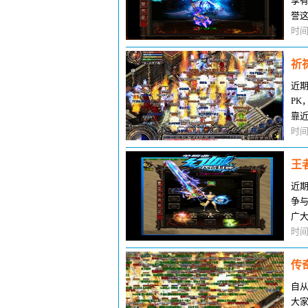
享
誉
一
时间
祈
近
PK
靠
都是
时间
王
近
争
广
众
时间
传
自
大