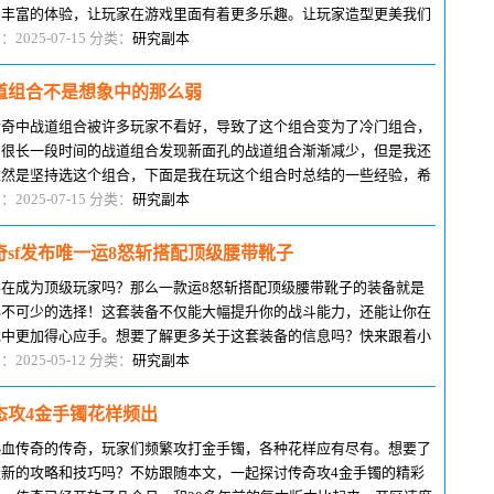
多丰富的体验，让玩家在游戏里面有着更多乐趣。让玩家造型更美我们
以看到首先是这个翅膀的出现，
：2025-07-15 分类：
研究副本
道组合不是想象中的那么弱
传奇中战道组合被许多玩家不看好，导致了这个组合变为了冷门组合，
了很长一段时间的战道组合发现新面孔的战道组合渐渐减少，但是我还
依然是坚持选这个组合，下面是我在玩这个组合时总结的一些经验，希
能够让朋友们对战道组合有所改
：2025-07-15 分类：
研究副本
奇sf发布唯一运8怒斩搭配顶级腰带靴子
要在成为顶级玩家吗？那么一款运8怒斩搭配顶级腰带靴子的装备就是
必不可少的选择！这套装备不仅能大幅提升你的战斗能力，还能让你在
戏中更加得心应手。想要了解更多关于这套装备的信息吗？快来跟着小
一起了解吧！之前有人给小编发
：2025-05-12 分类：
研究副本
态攻4金手镯花样频出
热血传奇的传奇，玩家们频繁攻打金手镯，各种花样应有尽有。想要了
最新的攻略和技巧吗？不妨跟随本文，一起探讨传奇攻4金手镯的精彩