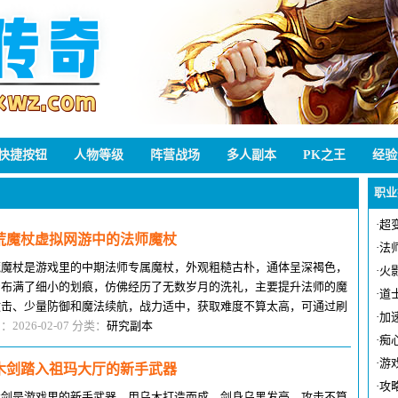
快捷按钮
人物等级
阵营战场
多人副本
PK之王
经验
职业
·
超
荒魔杖虚拟网游中的法师魔杖
·
法
荒魔杖是游戏里的中期法师专属魔杖，外观粗糙古朴，通体呈深褐色，
·
火
身布满了细小的划痕，仿佛经历了无数岁月的洗礼，主要提升法师的魔
·
道
攻击、少量防御和魔法续航，战力适中，获取难度不算太高，可通过刷
·
加
荒副本、打野外蛮荒小怪获得，
：2026-02-07 分类：
研究副本
·
痴
·
游戏
木剑踏入祖玛大厅的新手武器
·
攻
木剑是游戏里的新手武器，用乌木打造而成，剑身乌黑发亮，攻击不算