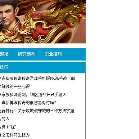
道场
研究副本
职业技巧
技巧
变态私服传奇传奇游戏手机版PK高手战士职
师赚钱的一些心得
影家族猪洞论剑，19区道神狂只手遮天
士真新博浪传奇的很容易对付吗？
速器排行：关于攻城战守城的三种方法掌握
心的人
算个‘屁''
略之怎样转生修为