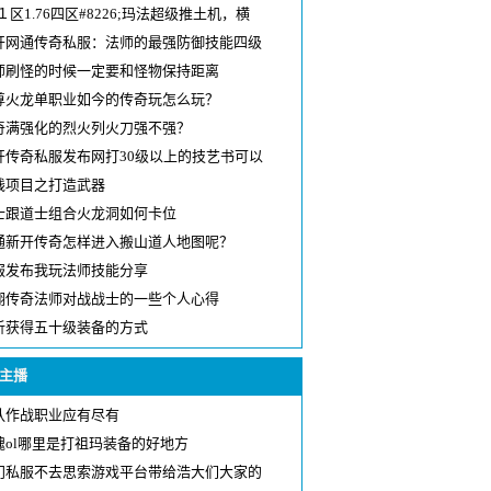
１区1.76四区#8226;玛法超级推土机，横
开网通传奇私服：法师的最强防御技能四级
师刷怪的时候一定要和怪物保持距离
尊火龙单职业如今的传奇玩怎么玩？
奇满强化的烈火列火刀强不强？
开传奇私服发布网打30级以上的技艺书可以
钱项目之打造武器
士跟道士组合火龙洞如何卡位
通新开传奇怎样进入搬山道人地图呢？
服发布我玩法师技能分享
翔传奇法师对战战士的一些个人心得
析获得五十级装备的方式
主播
队作战职业应有尽有
魂ol哪里是打祖玛装备的好地方
门私服不去思索游戏平台带给浩大们大家的