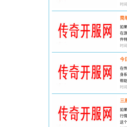
奇
时间
简
如
在
件
淘
时间
今
在
身
帮
文
时间
三
如
行
这