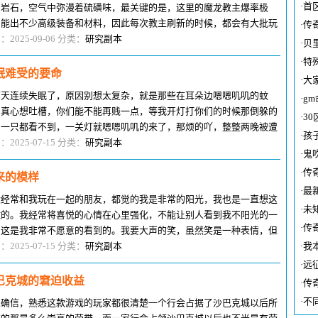
·
首
的岩石，空气中弥漫着硫磺味，最关键的是，这里的魔龙教主爆率极
，能出不少高级装备和材料，因此每次教主刷新的时候，都会有大批玩
·
传
赶来争夺，场面特别激烈。我第一
：2025-09-06 分类：
研究副本
·
贝
·
特
眠难受的要命
·
大
两天连续失眠了，原因别想太复杂，就是那些在耳朵边嗯嗯叽叽的蚊
·
g
，真心想吐槽，你们能不能再贱一点，等我开灯打你们的时候那倒躲的
·
3
，一只都看不到，一关灯就嗯嗯叽叽的来了，那烦的吖，整整两晚被遭
·
孩
。 这我就算了，只怪蚊子不懂
：2025-07-15 分类：
研究副本
·
鬼
·
传
来的模样
·
最
般经常和我玩在一起的朋友，都觉的我是非常的阳光，我也是一直想这
·
未
做的。我经常将喜悦的心情在心里强化，不能让别人看到我不阳光的一
·
传
，这是我非常不愿意的看到的。我要大声的笑，虽然笑是一种表情，但
与快乐也无关吧。也许有人这是
：2025-07-15 分类：
研究副本
·
我
·
远
巴克城的窘迫收益
·
传
·
不
人确信，熟悉这款游戏的玩家都很清楚一个行会占据了沙巴克城以后所