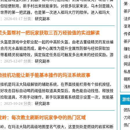
·
第·
，但轻便耐用，新手村出来就能拿到。对很多玩家来说，乌木剑是踏入
·
新
戏世界的第一把武器，也是第一次进入祖玛大厅的陪伴。进入祖玛大
，乌木剑虽然输出不够，但能帮新
：2026-01-17 分类：
研究副本
·
法
·
至
灵头盔帮衬一把玩家获取三百万经验值的实战解读
·
传
·
新
灵头盔是游戏中全职业配一起的中高阶头盔，由老古董级精灵的发丝编
融合月光水晶锻造而成，最中心属性为提升全属性防御与经验获取加
·
赚
，带着精灵祝福特效，搞定指定任务后可触发多出来来的经验奖励。游
·
战
中经验值是提升等级的最中心，而
：2025-12-07 分类：
研究副本
·
网
·
私
动挂机功能让新手能基本操作的玛法系统故事
·
翱
动挂机是玛法大陆级解锁的辅助系统，在界面技能栏旁有个挂机按钮，
·
浅
置好攻击目标自动喝药阈值拾取道具类型后，角色能自动找怪、释放技
、捡取道具，不用手动操作，新手玩家跟着系统提示设置一次，就能基
游戏
的操作，比如设置只打小怪不打
：2025-10-24 分类：
研究副本
·
团
龙岭：每次教主刷新时玩家争夺的热门区域
·
刀
·
热
龙岭，在玛法大陆的高级地图里名气很大，这里到处是燃烧的岩浆和断