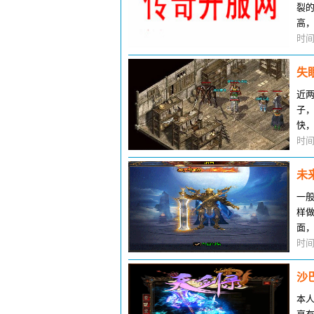
裂
高
家
时间
失
近
子
快
踏了
时间
未
一
样
面
是
时间
沙
本