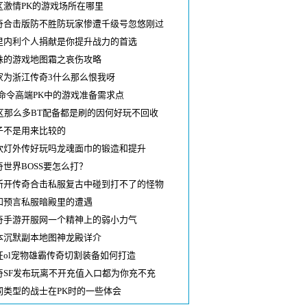
区激情PK的游戏场所在哪里
奇合击版防不胜防玩家惨遭千级号忽悠刚过
里内利个人捐献是你提升战力的首选
殊的游戏地图霜之哀伤攻略
家为浙江传奇3什么那么恨我呀
m命令高端PK中的游戏准备需求点
0区那么多BT配备都是刷的因何好玩不回收
子不是用来比较的
吹灯外传好玩吗龙魂面巾的锻造和提升
奇世界BOSS要怎么打？
新开传奇合击私服复古中碰到打不了的怪物
知预言私服暗殿里的遭遇
奇手游开服网一个精神上的弱小力气
本沉默副本地图神龙殿详介
征ol宠物雄霸传奇切割装备如何打造
奇SF发布玩离不开充值入口都为你充不充
同类型的战士在PK时的一些体会