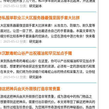
法。传奇已经开放了几个月，和20多年前的复古版本比起来，开区速度
常快。当然，随着网络发展的速
：2025-05-12 分类：
研究副本
奇私服单职业三大区服务器最强坚固手套大比拼
三大区服务器最强坚固手套大比拼来袭！从攻击力、防御力、耐久度等
方面对比，让您一目了然，选出最适合自己的手套装备。本篇文章将为
详细分析比较各种手套装备的优缺点，让您在游戏中游刃有余！快来看
吧！热血传奇游戏中的首饰系列
：2025-05-12 分类：
研究副本
本沉默毒蛇山谷产出祝福油和罕见加点手镯
迎来到热血传奇的毒蛇山谷！在这里，你可以产出祝福油和罕见加点手
。但是，想要更好地收获这些宝贵的资源，必须有一定的游戏技巧和策
。在本文中，我们将为你详细介绍毒蛇山谷的特点和采集方法，让你轻
掌握这个冒险之地。如果你是热
：2025-05-12 分类：
研究副本
游这把神兵由天外陨铁打造非常贵重
奇游戏这把神兵由天外陨铁打造非常贵重，成为游戏中的热门物品之
。想要得到这把神兵，需要付出巨额代价。本文将带您了解这把神兵的
历、制作过程及珍贵价值，为您揭开传奇游戏世界的神秘面纱。热血传