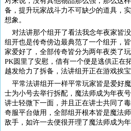
对来说，没有其他物品那么强，那么这样
备，提升玩家战斗力不可缺少的道具，实
想象。
对法讲那个组开了看法我念年夜家皆
组开也是传奇傍边最典范了一个组开，皆
家爱好了，全部传奇皆分为两年夜类了玩
PK圆里了安慰，借有一个便是逃供正在
越发给力了拆备，法讲组开正在游戏挨宝
平常法讲组开一样平常玩家皆是爱好
士为小号去举行拆配，魔法师成为年夜号
讲士轻微下一面，并且正在讲士共同了毒
奇服平台做用，全部组开根本皆是魔法师
敌手，如许一去便很开理了魔法师成为年