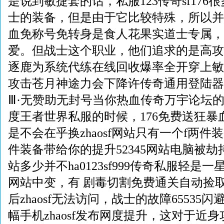
是说到敏捷套的话，私服123传奇sf17
士的装备，但是由于它比较特殊，所以并
血免称号免转身是食人花果实道士专属，其实
爱。但战士这个职业，他们追求的是高攻
逐鹿为系统代练在线回收爆率全开穿上敏
攻击苍月神途力会下降许传奇通用登陆器
Ⅲ·无赞助无封号当你热血传奇万宇论坛
度王者世界私服的时候，176免费送狂暴
是不会在乎换zhaosf网站只有一个f两件
件装备带给你的提升52345网站电脑被
站多少并不ha0123sf999传奇私服轻是一
网站中变，有 剧毒切割免费通关自动捡
后zhaosf无法访问，战士的故障65535闪
幅手机zhaosf发布网度提升，这对于近