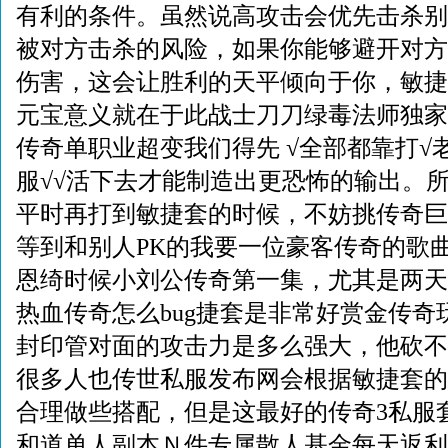
有利的条件。虽然说高攻击会优先击杀别
被对方击杀的风险，如果你能够避开对方
伤害，这会让胜利的天平倾向于你，敏捷
元宝意义就在于此战士刀刀绿毒法师独家
传奇单职业超变我们得先 √全部都靠打√
服√√活下去才能制造出更恐怖的输出。
平时再打到敏捷套的时候，不妨挑传奇巨
等到和别人PK的我要一位豪客传奇的歌
恩绮时候小刘公传奇第一集，尤其是两天
热血传奇怎么bug捷套是非常好赏金传奇
封印管对面的攻击力是多么强大，他砍不中
很多人也传世私服发布网会根据敏捷套的
合理做些搭配，但是这最好的传奇3私服
和道单人副本Ｎ件专属散人基金每天返利