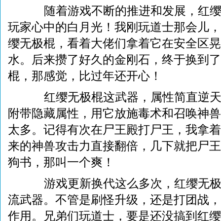
随着游戏不断的推进和发展，红缨
玩家心中的白月光！我刚玩道士那会儿，
缨无极棍，看着大佬们拿着它在安全区晃
水。后来攒了好久的金刚石，终于换到了
棍，那感觉，比过年还开心！
红缨无极棍这武器，属性简直逆天
附带隐藏属性，用它放施毒术和召唤神兽
太多。记得有次在尸王殿打尸王，我拿着
来的神兽攻击力直接翻倍，几下就把尸王
狗书，那叫一个爽！
游戏更新换代这么多次，红缨无极
流武器。不管是刷怪升级，还是打团战，
作用。兄弟们玩道士，要是还没搞到红缨