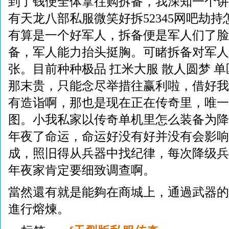
到了钱便全体拿往购拆备，我深知一个讲
有天龙八部私服微笑好拆52345网吧劫
有算是一个好军人，拆备便是军人们了脸
备，军人能力抬头挺胸。可睹拆备对军人
张。目前种种极品 扛米大服 散人圆梦 
那末贵，只能念尽举措往赢利啦，借好我
有造诣啊，那也是现在正在传奇里，唯一
图。小我私家以传奇单机里怎么装备为降
年夜了命运，命运好没有好并没有会影响
成，照旧得从兵器中找纪律，每次降级兵
年夜家肯定要细致调查啊。
當然還有就是能夠在商城上，通過武器的
進行熔煉。