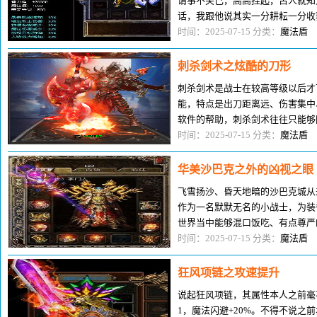
谓事不关己，高高挂起，古人就知
话，我跟他说其实一分耕耘一分收
校，他那时候偏科英语，而我偏科
时间：2025-07-15 分类：
魔法盾
刺杀剑术之炫酷的刀形
刺杀剑术是战士在较高等级以后才
能，特点是出刀距离远、伤害集中
软件的帮助，刺杀剑术往往只能够同
2006年的辅助软件普及以后，刺
时间：2025-07-15 分类：
魔法盾
华美沙巴克之外的凶视之眼
飞雪扬沙、昏天地暗的沙巴克城从
作为一名默默无名的小战士，为装
世界当中能够混口饭吃、有点尊严
雄厚门派龙行天下，当了其中长老
时间：2025-07-15 分类：
魔法盾
狂风项链之攻速提升
说起狂风项链，其属性本人之前毫不
1，魔法闪避+20%。不得不说之