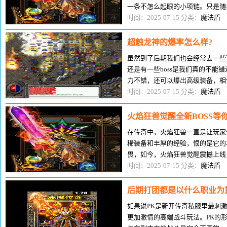
一条不怎么起眼的小项链。只是随
这个职业当中似乎非常受欢迎与关
时间：2025-07-15 分类：
魔法盾
超触龙神的爆率怎么样?
虽然到了后期我们也会经常去一些更
还是有一些boss是我们真的不能错
力不错，还可以爆出高级装备，相
应该都知道触龙神的爆率还不错，
时间：2025-07-15 分类：
魔法盾
火焰狂兽觉醒全新BOSS等
在传奇中，火焰狂兽一直是让玩家
稀装备和丰厚的经验，恨的是它的
畏，如今，火焰狂兽觉醒震撼上线
旅。在这款游戏中，火焰狂兽不再
时间：2025-07-15 分类：
魔法盾
后期打团都是以什么职业为
如果说PK是新开传奇私服里最刺
更加激情的高端战斗玩法。PK的