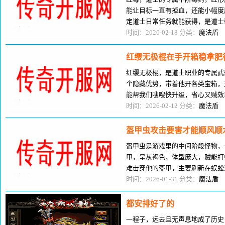
能让目标一直有掉血，还能小幅度
定道士日常任务就能获得，是道士
玩家只会瞎用红毒，其实红毒，那
时间：2026-02-18 分类：
魔法盾
红缨无极棍在手开箱稳拿肥
红缨无极棍，是道士职业的专属武
个隐藏优势，带着他开各类宝箱，
能帮我们嗖嗖快升级，省心又贼效
的问题，道士攻击不算高，刷怪效
时间：2026-02-12 分类：
魔法盾
盔甲虫攻击要害才能顺风顺
盔甲虫是游戏里的中间阶段怪物，
甲，呈灰褐色，体型庞大，贼能打
难击穿他的盔甲，主要刷新在蜈蚣
和少见得很材料，是中间阶段玩家
时间：2026-01-31 分类：
魔法盾
都安排好了的
一程子，远去且无声息地成了历史