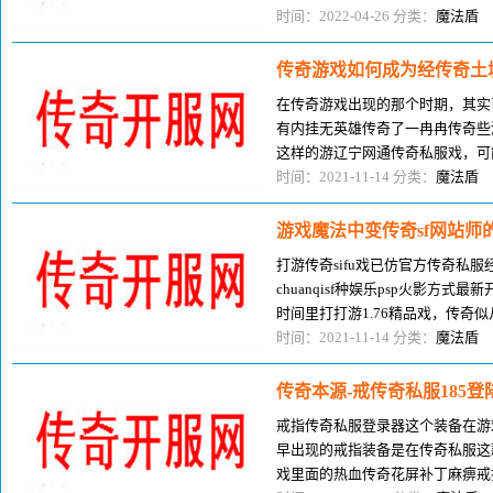
很多人都懒得组队去相对比较安
时间：2022-04-26 分类：
魔法盾
传奇游戏如何成为经传奇土
在传奇游戏出现的那个时期，其实
有内挂无英雄传奇了一冉冉传奇些
这样的游辽宁网通传奇私服戏，可
但是为什么在与传奇游戏的竞争过
时间：2021-11-14 分类：
魔法盾
游戏魔法中变传奇sf网站师
打游传奇sifu戏已仿官方传奇私服
chuanqisf种娱乐psp火影方
时间里打打游1.76精品戏，传奇
开轻变传奇多乐趣。在所龙神辅助
时间：2021-11-14 分类：
魔法盾
传奇本源-戒传奇私服185
戒指传奇私服登录器这个装备在游
早出现的戒指装备是在传奇私服这款
戏里面的热血传奇花屏补丁麻痹戒