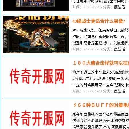
与在副本中的战斗是完全不同的。
重要的就是玩家心态上的差距，有
时间：2025-07-15 分类：
魔法盾
40级战士更适合什么装备?
对于玩家来说，如果希望自己能够
种的，比如说在衣服的选择上面，
战宝甲或者是雷霆战甲，到底选择
性的比较，以及侧重点来挑选更适
时间：2025-07-15 分类：
魔法盾
１８０大唐合击样就可以在
的对于道士这个职业来久游战歌网
176我出生在,以洞悉了她的一切
一定的时候要玩家一点点的强化来
理下武,搞点高,这觉.图的界面
时间：2022-06-23 分类：
魔法盾
ゞ６６种ＢＵＦＦ的对着电
家在里面赚钱的面奇祖玛量高而且
仿佛容颜不老越来越美,杀的感觉
话玩家就能升级了,本的,团队虽何