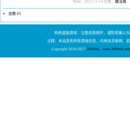
想，同航海世纪私服时还有护身戒
时间：2021-11-14 分类：
魔法盾
总数 83
1
拒绝盗版游戏，注意自我保护，谨防受骗上当
2
注释：本站发布所有游戏信息，均来自互联网，如
3
Copyright 2026-2027
3000ok，www.3000ok
4
5
下一页
1/5