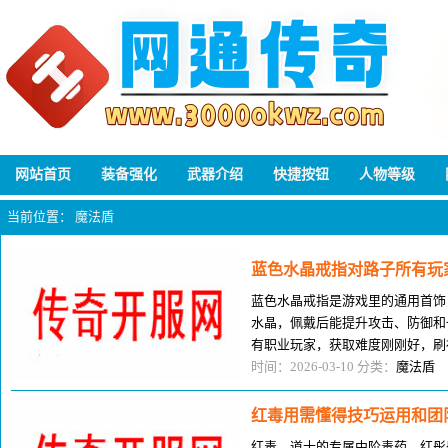
网站首页
装备强化
武器介绍
快捷按钮
人物等级
当前位置：
魔法盾
蓝色水晶戒指对路子所有玩
蓝色水晶戒指是游戏里的通用首饰
水晶，佩戴后能提升攻击、防御和
有职业玩家，获取难度刚刚好，刷
多玩家觉得他属性平平无奇，却不
时间：2026-03-10 分类：
魔法盾
红毒用需懂得技巧运用和团
红毒，道士的专属中阶毒药，红彤