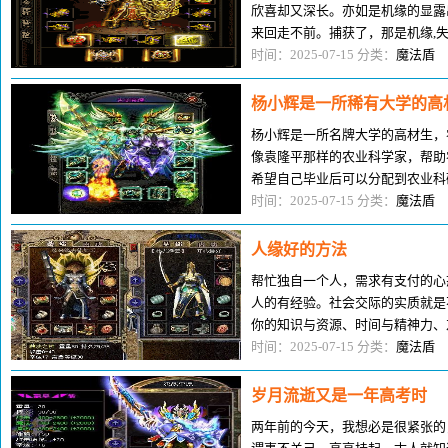
欣喜却又深长。亦如是机缘的显露
来回走不前。捕获了，那是机缘,
冷酷却让人深感怎奈。有时，人
时间：2025-07-15 分类：
魔法盾
杨小辉是一所稀有大学的高
杨小辉是一所名牌大学的高材生，
像袁隆平那样的农业科学家，帮助
希望自己毕业后可以分配到农业科
个偏僻的小山村来推广果树种植技
时间：2025-07-15 分类：
魔法盾
人缘好的方法
帮忙独自一个人，需求有支付的心
人的有经验。社会交际的实质就是
你的知识与资源、时间与精神力、
供给价值，必须要想的起来：帮
时间：2025-07-15 分类：
魔法盾
岁月流逝又是一年高考时
两年前的今天，我想必是很紧张的