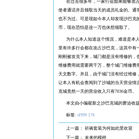
在过去很多年，一家行会如果能够攻
使者通话并且领取当天的成员礼金的。通
也不为过。可是现如今本人却发现沙巴克
币，现在恐怕是连一万也休想领取了。
为什么本人知道这个情况，难道是本
里有许多行会都在攻占沙巴克，这其中有一
刚刚被攻克下来，城门都是没有维修的，
维修费用就需要两千万，整个城门维修费
天文数字。并且，由于城门没有经过维修
让本人有机会查阅到了沙城的当天营业情
克城竟然一天的营业收入只有7036金币。
本文由小编翟新之沙巴克城的窘迫收
标签:
sf999 176
上一篇：
祈祷套装为何如此受欢迎
下一篇：
未来的模样