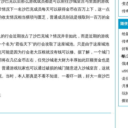
占沙巴克以后那么游戏成员都是可以前往沙城皇宫与里面的游戏
·
变
常情况下一名沙巴克成员每天可以获得金币在百万上下，这一点
·
传
的收支情况相当猥琐与匮乏，普通成员别说是领取到一百万的金
随便
·
给
人的行会近期攻占了沙巴克城？情况并非如此，而是近期的游戏
·
传
个名为“君临天下”的行会攻取了这座城池。只是由于这座城池
·
好
也可能是因为行会老大压根就没有钱可以修。据了解，一个城门
有
·
杨
用将在几亿金币左右，任凭沙城老大财力丰厚如此巨额资金也是
·
我
，普通游戏玩家也可以通过破损的城门随意进入沙城皇宫，这就
·
s
况。当时，本人那真是不看不知道、一看吓一跳，好大一座沙巴
·
走
·
月
·
玩
益
·
辉