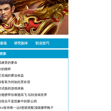
道场
研究副本
职业技巧
更新
眠难受的要命
来的模样
巴克城的窘迫收益
祷套装为何如此受欢迎
者试炼的游戏体验
奇翅膀带你展翅高飞 玩转游戏世界
道组合不是想象中的那么弱
奇sf发布唯一运8怒斩搭配顶级腰带靴子