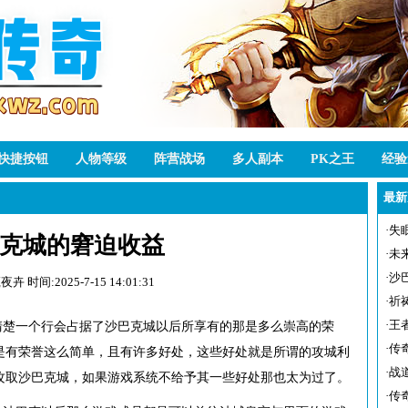
快捷按钮
人物等级
阵营战场
多人副本
PK之王
经验
最新
·
失
克城的窘迫收益
·
未
·
沙
嬴夜卉
时间:2025-7-15 14:01:31
·
祈
·
王
清楚一个行会占据了沙巴克城以后所享有的那是多么崇高的荣
·
传
是有荣誉这么简单，且有许多好处，这些好处就是所谓的攻城利
·
战
攻取沙巴克城，如果游戏系统不给予其一些好处那也太为过了。
·
传