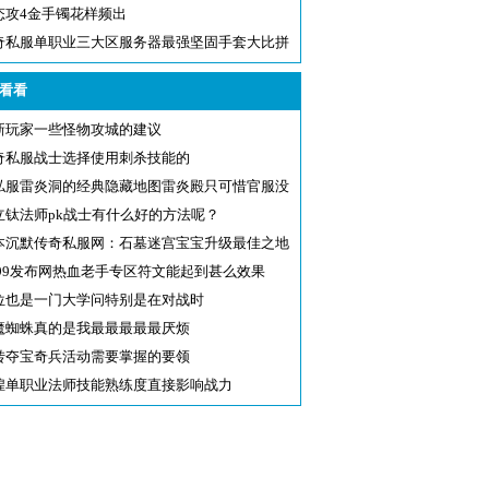
态攻4金手镯花样频出
奇私服单职业三大区服务器最强坚固手套大比拼
看看
新玩家一些怪物攻城的建议
奇私服战士选择使用刺杀技能的
私服雷炎洞的经典隐藏地图雷炎殿只可惜官服没
立钛法师pk战士有什么好的方法呢？
本沉默传奇私服网：石墓迷宫宝宝升级最佳之地
f999发布网热血老手专区符文能起到甚么效果
位也是一门大学问特别是在对战时
魔蜘蛛真的是我最最最最最厌烦
转夺宝奇兵活动需要掌握的要领
煌单职业法师技能熟练度直接影响战力