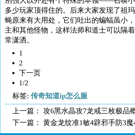
别强大以外还有个特殊的本领——召唤小
多少玩家顶得住的。后来大家发现了祖玛
蝇原来有大用处，它们吐出的蝙蝠虽小，
主和其他怪物，这样法师和道士可以隔着
常潇洒。
1
2
下一页
1/2
标签:
传奇知道ip怎么服
上一篇：
攻6黑水晶攻7龙戒三枚极品
下一篇：
黄金龙纹准1敏4辟邪手防3魔