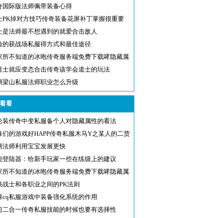
奇国际版法师佩带装备心得
士PK掉对方技巧传奇装备花屏补丁掌握很重要
士是法师最不想遇到的就爱合击敌人
验的获战场私服得方式和最佳途径
家所不知道的冰咆传奇服务端免费下载哮隐藏属
道士就应变态合击传奇该学会道士的玩法
期梁山私服法师职业怎么升级
看看
论装传奇中变私服备个人对隐藏属性的看法
妹们的游戏好HAPP传奇私服木马Y之某人的二货
公
期法师利用宝宝发展更快
能登陆器：给新手玩家一些在练级上的建议
家所不知道的冰咆传奇服务端免费下载哮隐藏属
谈战士和各职业之间的PK法则
解cq私服游戏中装备强化系统的作用
习二合一传奇私服技能的时候也要有选择性