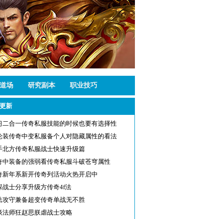
道场
研究副本
职业技巧
更新
习二合一传奇私服技能的时候也要有选择性
论装传奇中变私服备个人对隐藏属性的看法
手北方传奇私服战士快速升级篇
奇中装备的强弱看传奇私服斗破苍穹属性
奇新年系新开传奇列活动火热开启中
深战士分享升级方传奇4f法
法攻守兼备超变传奇单战无不胜
谈法师狂赵思朕虐战士攻略