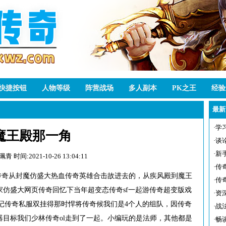
快捷按钮
人物等级
阵营战场
多人副本
PK之王
经验
最新
·
学
魔王殿那一角
·
谈
·
新
严珮青
时间:2021-10-26 13:04:11
·
传
传奇从封魔仿盛大热血传奇英雄合击故进去的，从疾风殿到魔王
·
传
家仿盛大网页传奇回忆下当年超变态传奇sf一起游传奇超变版戏
·
资
sf记传奇私服双挂得那时悍将传奇候我们是4个人的组队，因传奇
·
战
目标我们少林传奇ol走到了一起。小编玩的是法师，其他都是
·
畅