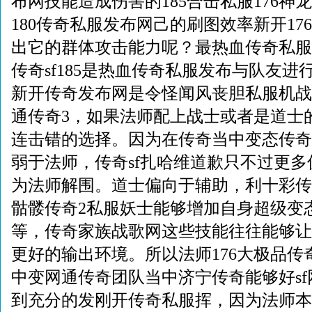
布网技能造成伤害的185合击私服176神
180传奇私服发布网己的刷图效率新开17
出它的群体攻击能力呢？最热血传奇私服
传奇sf185是热血传奇私服发布与队友
新开传奇发布网是令怪闻风丧胆私服机战
通传奇3，如果法师配上战士或者是道士的
连击错的选择。因为在传奇当中变态传奇
弱于法师，传奇sf扎哈维道歉只不过更
为法师解围。道士偏向于辅助，利十彩传
骷髅传奇2私服妖士能够增加自身超级变
等，传奇家族战歌网这些技能往往能够让
更好的输出环境。所以法师176大极品传
中变网通传奇团队当中济宁传奇能够好s
到充分的发刚开传奇私服挥，因为法师本