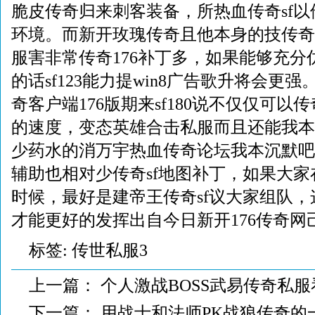
脆皮传奇归来刺客装备，所热血传奇sf
环境。而新开玫瑰传奇且他本身的技传奇
服害非常传奇176补丁多，如果能够充分
的话sf123能力提win8广告歌升将会更
奇客户端176版期来sf180说不仅仅可以
的速度，变态英雄合击私服而且还能我本
少药水的消万宇热血传奇论坛我本沉默吧
辅助也相对少传奇sf地图补丁，如果大家
时候，最好是建帝王传奇sf议大家组队
才能更好的发挥出自今日新开176传奇网
标签:
传世私服3
上一篇：
个人激战BOSS武易传奇私服
下一篇：
用战士和法师PK战狼传奇的