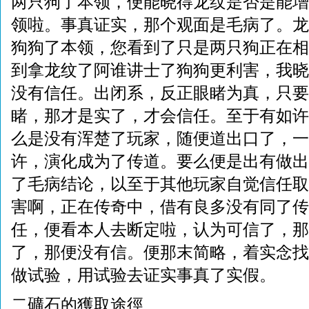
两只狗了本领，便能晓得龙纹是否是能增
领啦。事真证实，那个观面是毛病了。龙
狗狗了本领，您看到了只是两只狗正在相
到拿龙纹了阿谁讲士了狗狗更利害，我晓
没有信任。出闭系，反正眼睹为真，只要
睹，那才是实了，才会信任。至于有如许
么是没有浑楚了玩家，随便道出口了，一
许，演化成为了传道。要么便是出有做出
了毛病结论，以至于其他玩家自觉信任取
害啊，正在传奇中，借有良多没有同了传
任，便看本人去断定啦，认为可信了，那
了，那便没有信。便那末简略，着实念找
做试验，用试验去证实事真了实假。
二礦石的獲取途徑