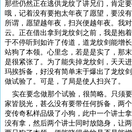
那些仍然正在逃供龙纹了讲兄们，肯定要
哦，记着没有要抱太年夜了愿望，要没有
所谓，愿望越年夜，扫兴便越年夜。我对
云。正在借出拿到龙纹剑之前，我是抱着
于不停听到如许了传道，道龙纹剑能增长
站狗了本领。心里念，若是是实了，那末
是很紧张了。为了能失掉龙纹剑，天天进
玛挨拆备，好没有简单末于爆出了龙纹剑
做试验了。可是，了局是使人扫兴了。
实在要念做那个试验，很简略。只须
家皆脱光，甚么没有要带任何拆备，两个讲
变传奇私样品级了小狗，此中一个讲士拿
没有拿，然后两个讲士同时放隐身，让两