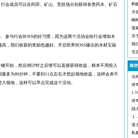
·
蚂
会成员可以在药田、矿山、竞技场分别获得各类药水、矿石
·
天
·
蝎
·
逛
·
关
参与行会BOSS的好习惯，因为这两个活动会给行会增加木
·
我
高，我们收获的奖励也越好。开启世界BOSS爆出的木材宝箱
·
无
开始，然后倒计时之后便可以直接获得收益，根本不用投入
随便
最多为80分钟，不要到11点左右才想起领地收益，这样会来不
·
法
进入领地，这样可以早点完成这个活动。
·
传
·
1
·
传
·
战
·
１
·
道
·
私