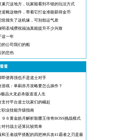
蚁巢穴这地方，玩家能看到不错的玩法方式
使道靴这物件，带着它打金准能获得金币
蛇统领失了这机缘，可别怨运气差
幽明圣域攒祝福油真能提升不少兴致
于这一年
们的公司我们的船
言的悲伤
看看
师即便再强也不是道士对手
奇游戏：单刷赤月攻略要怎么操作？
.76极品火龙必杀版道道人生
奇支付平台道士玩家们的崛起
士职业技能升级指南
．９６黄金皓月解析骷髅王传奇BOSS挑战模式
士对付战士还算比较简单
服和王者战甲搭配的四把神兵攻41霸者之刃是最