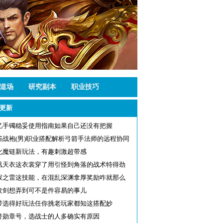
道场
研究副本
职业技巧
更新
忆手镯稳妥使用指南如果自己还没有把握
雀战袍(男)职业搭配解析弓箭手法师的远程协同
化魔链新玩法，有趣刺激超带感
凰天衣这衣裳穿了用引怪到角落的战术特得劲
寂之雷这技能，在混乱深渊拿厚奖励咋就那么
？
纹剑想弄到可不是件容易的事儿
带选得好玩法任你挑老玩家都知这搭配妙
誉勋章号，选战士的人多确实有原因