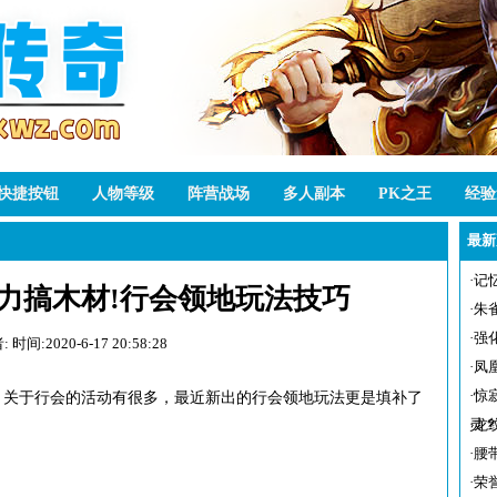
快捷按钮
人物等级
阵营战场
多人副本
PK之王
经验
最新
·
记
力搞木材!行会领地玩法技巧
·
朱
·
强
:
时间:2020-6-17 20:58:28
·
凤
·
惊
于行会的活动有很多，最近新出的行会领地玩法更是填补了
灵
·
龙
·
腰
·
荣