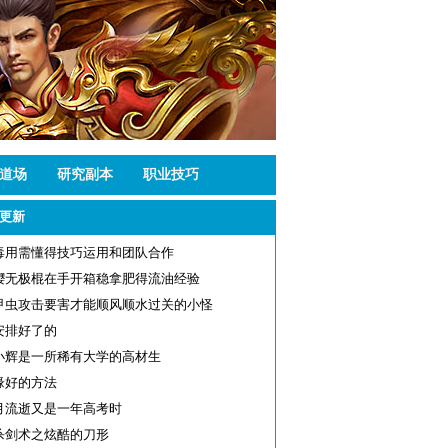
道场
研究副本
职业技巧
更新
毒用需懂得技巧运用和团队合作
缨无极棍在手开箱稳拿肥得流油经验
甲虫攻击要害才能顺风顺水过关的小怪
安排好了的
小辉是一所稀有大学的高材生
缘好的方法
月流逝又是一年高考时
杀剑术之炫酷的刀形