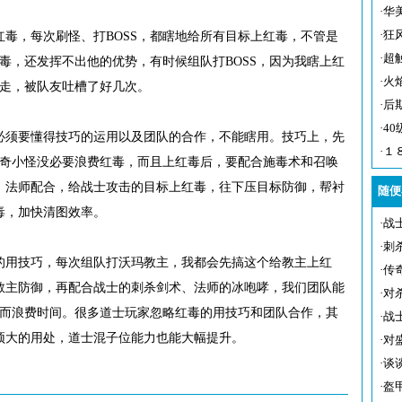
·
华
·
狂
毒，每次刷怪、打BOSS，都瞎地给所有目标上红毒，不管是
·
超
红毒，还发挥不出他的优势，有时候组队打BOSS，因为我瞎上红
·
火
抢走，被队友吐槽了好几次。
·
后
·
4
必须要懂得技巧的运用以及团队的合作，不能瞎用。技巧上，先
·
１
无奇小怪没必要浪费红毒，而且上红毒后，要配合施毒术和召唤
、法师配合，给战士攻击的目标上红毒，往下压目标防御，帮衬
随便
毒，加快清图效率。
·
战
·
刺
的用技巧，每次组队打沃玛教主，我都会先搞这个给教主上红
·
传
教主防御，再配合战士的刺杀剑术、法师的冰咆哮，我们团队能
·
对
毒而浪费时间。很多道士玩家忽略红毒的用技巧和团队合作，其
·
战
顶大的用处，道士混子位能力也能大幅提升。
·
对
·
谈
·
盔