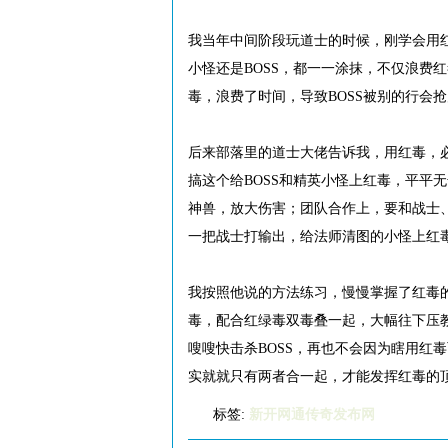
我当年中间阶段玩道士的时候，刚学会用红
小怪还是BOSS，都一一涂抹，不仅浪费
毒，浪费了时间，导致BOSS被别的行会
后来部落里的道士大佬告诉我，用红毒，
搞这个给BOSS和精英小怪上红毒，平平
神兽，放大伤害；团队合作上，要和战士
一把战士打输出，给法师清图的小怪上红
我按照他说的方法练习，慢慢掌握了红毒
毒，配合红绿毒双毒叠一起，大幅往下压
嗖嗖快击杀BOSS，再也不会因为瞎用红
实就就只有两者合一起，才能发挥红毒的
标签:
新开网通传奇发布网