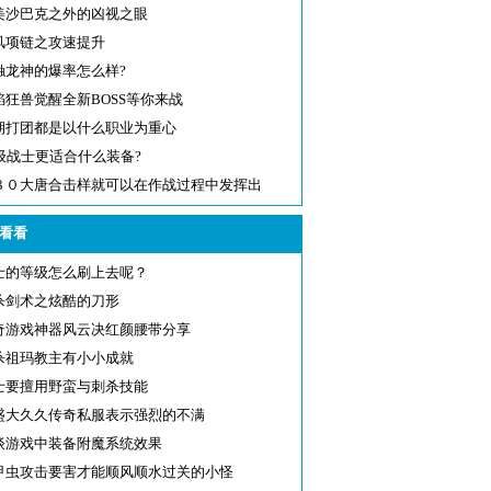
美沙巴克之外的凶视之眼
风项链之攻速提升
触龙神的爆率怎么样?
焰狂兽觉醒全新BOSS等你来战
期打团都是以什么职业为重心
0级战士更适合什么装备?
８０大唐合击样就可以在作战过程中发挥出
看看
士的等级怎么刷上去呢？
杀剑术之炫酷的刀形
奇游戏神器风云决红颜腰带分享
杀祖玛教主有小小成就
士要擅用野蛮与刺杀技能
盛大久久传奇私服表示强烈的不满
谈游戏中装备附魔系统效果
甲虫攻击要害才能顺风顺水过关的小怪