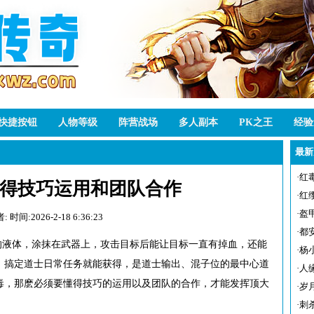
快捷按钮
人物等级
阵营战场
多人副本
PK之王
经验
最新
·
红
得技巧运用和团队合作
·
红
·
盔
者:
时间:2026-2-18 6:36:23
·
都
的液体，涂抹在武器上，攻击目标后能让目标一直有掉血，还能
·
杨
，搞定道士日常任务就能获得，是道士输出、混子位的最中心道
·
人
毒，那麽必须要懂得技巧的运用以及团队的合作，才能发挥顶大
·
岁
·
刺