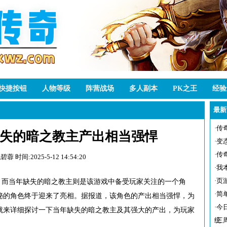
快捷按钮
人物等级
阵营战场
多人副本
PK之王
经验
最新
·
传
失的暗之教主产出相当强悍
·
变
·
传
税碧蓉
时间:2025-5-12 14:54:20
·
我
·
页
，而当年缺失的暗之教主则是该游戏中备受玩家关注的一个角
·
简
秘的角色终于迎来了亮相。据报道，该角色的产出相当强悍，为
·
今
就来详细探讨一下当年缺失的暗之教主及其强大的产出，为玩家
统
·
三