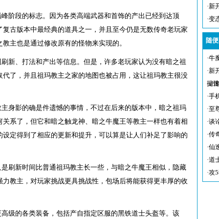
·
新
巅峰阶段的标志。因为各类高端武器和首饰的产出已经到达顶
·
变
了复古版本中最经典的道具之一，并且至今仍是无数传奇老玩家
随便
之教主也是通过修改原有的怪物来实现的。
·
牛
图刷新、打法和产出等信息。但是，许多老玩家认为没有暗之祖
·
新
取代了，并且祖玛教主之家的地图也被占用，这让祖玛教主很没
提
·
s
·
手
教主身影的确是件遗憾的事情，不过在后来的版本中，暗之祖玛
·
至
何关系了，但它和暗之触龙神、暗之牛魔王等教主一样也有着相
·
谈
·
传
的设定得到了相应的更新和提升，可以算是让人们补足了影响的
·
仙
·
道
只是刷新时间比普通祖玛教主长一些，与暗之牛魔王相似，隐藏
·
攻
强力教主，对玩家挑战更具挑战性，包场后将能获得更丰厚的收
更高级的各类装备，包括产自指定区服的黑铁道士头盔等。该