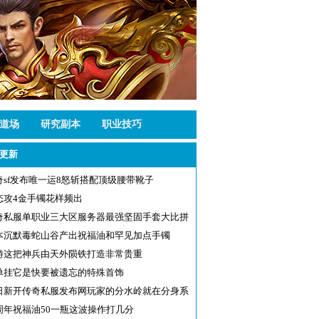
道场
研究副本
职业技巧
更新
奇sf发布唯一运8怒斩搭配顶级腰带靴子
态攻4金手镯花样频出
奇私服单职业三大区服务器最强坚固手套大比拼
本沉默毒蛇山谷产出祝福油和罕见加点手镯
游这把神兵由天外陨铁打造非常贵重
单挂它是快要被遗忘的特殊首饰
日新开传奇私服发布网玩家的分水岭就在分身系
周年祝福油50一瓶这波操作打几分