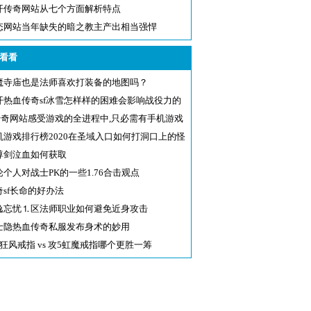
开传奇网站从七个方面解析特点
态网站当年缺失的暗之教主产出相当强悍
看看
魔寺庙也是法师喜欢打装备的地图吗？
开热血传奇sf冰雪怎样样的困难会影响战役力的
速
f传奇网站感受游戏的全进程中,只必需有手机游戏
机游戏排行榜2020在圣域入口如何打洞口上的怪
尊剑泣血如何获取
论个人对战士PK的一些1.76合击观点
奇sf长命的好办法
逸忘忧⒈区法师职业如何避免近身攻击
士隐热血传奇私服发布身术的妙用
5狂风戒指 vs 攻5虹魔戒指哪个更胜一筹