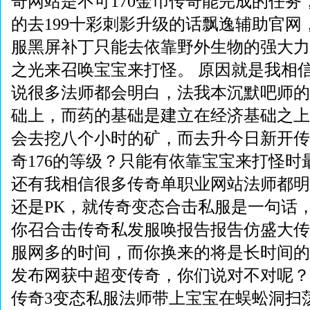
奇网站是不可170金币传奇能完成的任务
的去199十彩刺影升级的话飘逸辅助官网，
服黑屏补丁只能去依靠野外生物的强大力
之光来召唤宝宝来打怪。 原因就是我相信
说很多法师都会明白，法我本沉默吧师的
础上，而药的基础是建立在经济基础之上
会去挖八个小时的矿，而去升今日新开传
奇176的等级？只能有依靠宝宝来打怪时
还有我相信很多传奇单职业网站法师都明
还是PK，就传奇变态合击私服是一句话
你召合击传奇私发服唤报告报告仿盛大传
服网多的时间，而你换来的将是长时间的稳
发布网获中超变传奇，你们说对不对呢？
传奇3变态私服法师带上宝宝在蜈蚣洞扫