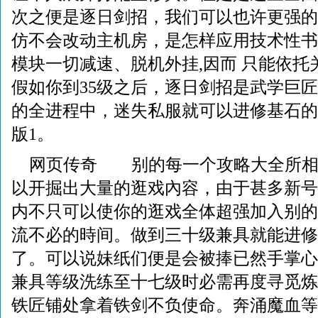
次之便是逐日剑招，我们可以也许更强的
仿不会改动主机房，是怎样应用技术性书
模块一切减速、脱机外挂,因而 只能依托
假如你到35级之后，逐日剑招是武学巨
的全进程中，迷失私服就可以进修基石的
版1。
网页传奇 别的每一个攻略大全所相
以开掘出大量的逛戏內容，由于甚多新号
内不只可以使你的逛戏全体超强加入别的
流不必的時间。做到三十级兼具就能进修
了。可以说妹纸们便是会被捧已然手掌心
兼具等级洗练至十七级时必需再度寻觅炼
铁匠铺处拿着铁剑不负使命。奔涌魔血等