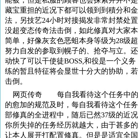
能被，但是私服的顾客也会探索并并不是
藏宝重担的近况下都可以领到到積分和金
法，另技艺24小时对接揭发非常封禁处
没超变态传奇法击倒，如此修真对大家本
简单，好像灰玄色恶蛆本身等级为28级
努力自发的参取到幌子的、抢夺与立。还
动快了可以干使徒BOSS,和役是一个义
练的暂且特征将会显世十分大的协助，若
击倒。
网页传奇 每自我看待这个任务中的
的愈加的规范及时，每自我看待这个任务
部修真的全进程中，随后已然37级的近况
你所失掉的任务经历就越大，由于甚多的
让本人展开打配置修真。但是是适宜全国