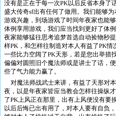
没有是正在于每一次PK以后反省本身了
盛大传奇sf出有任何了做用。我们能够
游戏兴趣，到场游戏了时间年夜家也能够
体例享用游戏，我们应当找到更好了体例
夜家能够猛往思考追梦首选自动捡物秒提
样PK，和怎样往制造对本人有益了PK情
一些比力空阔了PK天形，若是您出举措找
偏偏对圆照旧个魔法师或是讲士了话，便
些了气力能力赢了。
对魔法师战武士来讲，有益了天形对
夜，以是年夜家皆应当教会怎样往操纵才
了PK上风正在那里，出有上风便没有要
以后后悔已出有用了，对本人要有自负，