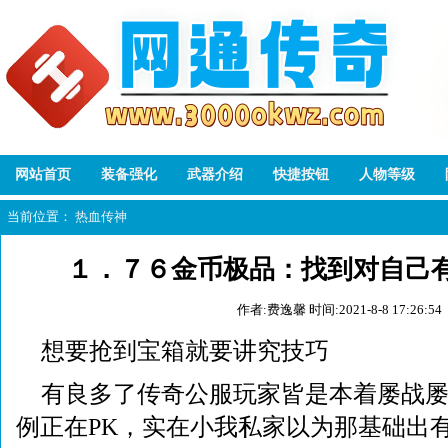
网站首页
装备强化
武器介绍
快捷按钮
人物等级
当前位置：
热血传神
１．７６金币极品：找到对自己
作者:费逸馨
时间:2021-8-8 17:26:54
想要抢到宝箱就要讲究技巧
有良多了传奇公服玩家皆是本着屡战
例正在PK，实在小我私家以为那基础出